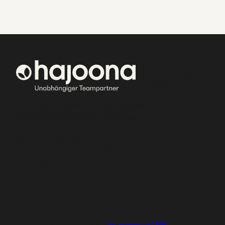
hajoona world
default user
Bei hajoona kannst du dein eigenes,
erfolgreiches Geschäft aufbauen
und eine einzigartige Ausbildung
genießen oder dich und deine
Familie mit tollen Produkten
versorgen.
Ⓒ 2024 hajoona GmbH
Impressum
AGB