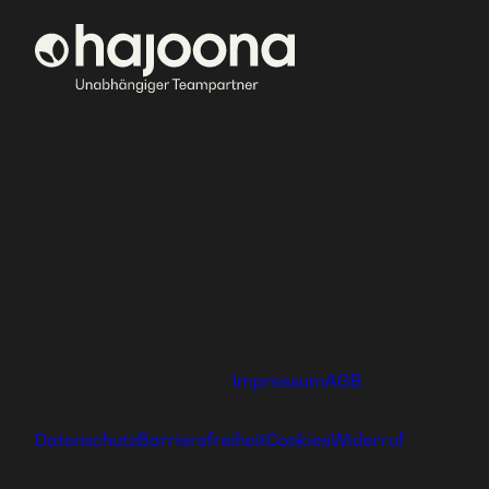
hajoona world
default user
Bei hajoona kannst du dein eigenes,
erfolgreiches Geschäft aufbauen
und eine einzigartige Ausbildung
genießen oder dich und deine
Familie mit tollen Produkten
versorgen.
Ⓒ 2026 hajoona GmbH
Impressum
AGB
Datenschutz
Barrierefreiheit
Cookies
Widerruf