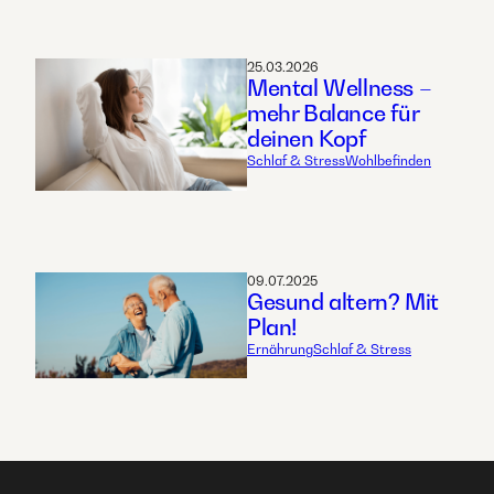
25.03.2026
Mental Wellness –
mehr Balance für
deinen Kopf
Schlaf & Stress
Wohlbefinden
09.07.2025
Gesund altern? Mit
Plan!
Ernährung
Schlaf & Stress