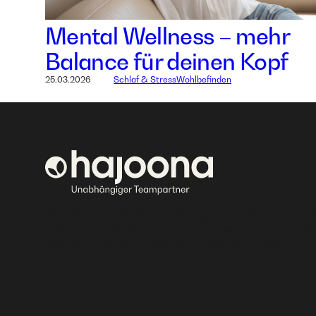
Mental Wellness – mehr
Balance für deinen Kopf
25.03.2026
Schlaf & Stress
Wohlbefinden
Bei hajoona kannst du dein eigenes, erfolgreiches 
aufbauen und eine einzigartige Ausbildung genieße
und deine Familie mit tollen Produkten versorgen.