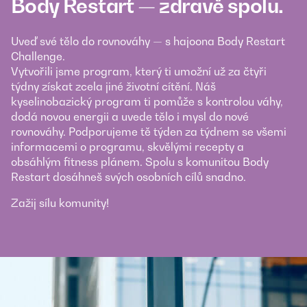
Body Restart — zdravě spolu.
Uveď své tělo do rovnováhy — s hajoona Body Restart
Challenge.
Vytvořili jsme program, který ti umožní už za čtyři
týdny získat zcela jiné životní cítění. Náš
kyselinobazický program ti pomůže s kontrolou váhy,
dodá novou energii a uvede tělo i mysl do nové
rovnováhy. Podporujeme tě týden za týdnem se všemi
informacemi o programu, skvělými recepty a
obsáhlým fitness plánem. Spolu s komunitou Body
Restart dosáhneš svých osobních cílů snadno.
Zažij sílu komunity!