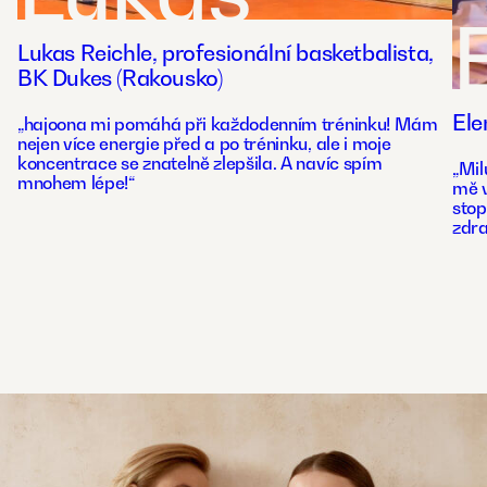
Lukas Reichle, profesionální basketbalista,
BK Dukes (Rakousko)
Ele
„hajoona mi pomáhá při každodenním tréninku! Mám
nejen více energie před a po tréninku, ale i moje
koncentrace se znatelně zlepšila. A navíc spím
„Mil
mnohem lépe!“
mě v
stop
zdra