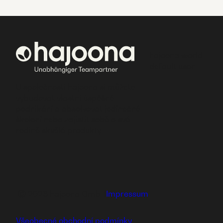
hajoona world
default user
U společnosti hajoona si můžete
vybudovat vlastní úspěšné
podnikání a absolvovat jedinečné
školení nebo zajistit sobě a své
rodině skvělé produkty.
Ⓒ 2026 hajoona GmbH
Impressum
Všeobecné obchodní podmínky