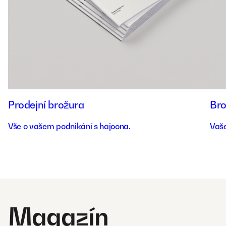
Prodejní brožura
Bro
Vše o vašem podnikání s hajoona.
Vaše
Magazín