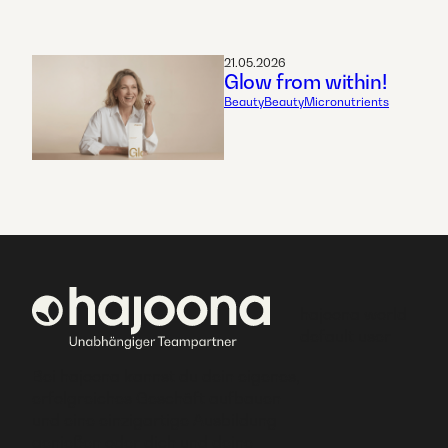
21.05.2026
Glow from within!
Beauty
Beauty
Micronutrients
hajoona world
default user
Bei hajoona kannst du dein eigenes,
erfolgreiches Geschäft aufbauen
und eine einzigartige Ausbildung
genießen oder dich und deine