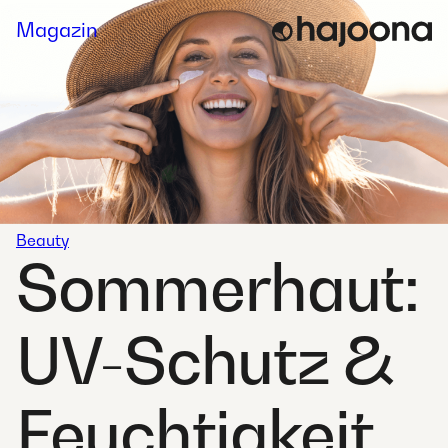
Skip
Magazin
to
content
Beauty
Sommerhaut:
UV-Schutz &
Feuchtigkeit