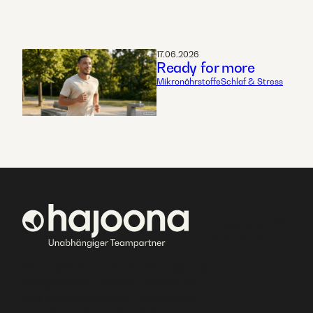
17.06.2026
Ready for more
Mikronährstoffe
Schlaf & Stress
hajoona world
default user
Bei hajoona kannst du dein eigenes,
erfolgreiches Geschäft aufbauen
und eine einzigartige Ausbildung