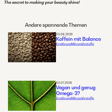
The secret to making your beauty shine!​
Andere spannende Themen
03.08.2026
Koffein mit Balance
Ernährung
Mikronährstoffe
02.07.2026
Vegan und genug
Omega-3?
Ernährung
Mikronährstoffe