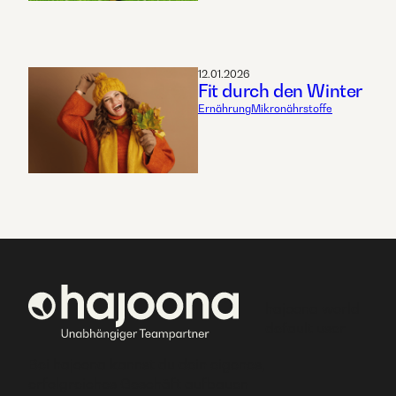
12.01.2026
Fit durch den Winter
Ernährung
Mikronährstoffe
hajoona world
default user
Bei hajoona kannst du dein eigenes,
erfolgreiches Geschäft aufbauen