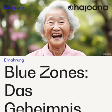
Skip
Magazin
to
content
Ernährung
Blue Zones:
Das
Geheimnis