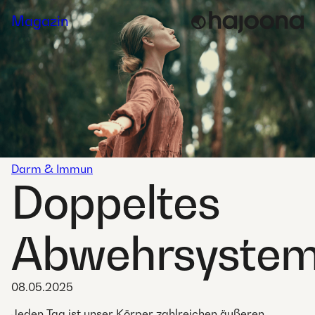
Skip
Magazin
to
content
Darm & Immun
Doppeltes
Abwehrsyste
08.05.2025
Jeden Tag ist unser Körper zahlreichen äußeren