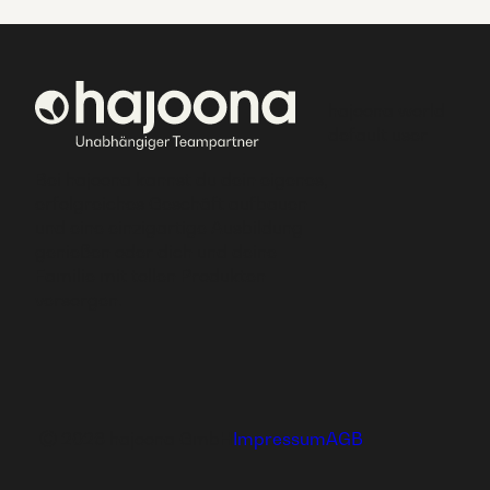
hajoona world
default user
Bei hajoona kannst du dein eigenes,
erfolgreiches Geschäft aufbauen
und eine einzigartige Ausbildung
genießen oder dich und deine
Familie mit tollen Produkten
versorgen.
Ⓒ 2026 hajoona GmbH
Impressum
AGB